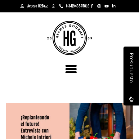
Acceso B2B
(+34)946545816
Presupuesto