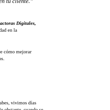
n tu cliente.”
actoras Digitales
,
dad en la
bre cómo mejorar
os.
abes, vivimos días
o obstante, cuando se