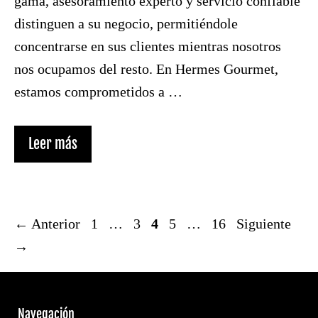
gama, asesoramiento experto y servicio confiable
distinguen a su negocio, permitiéndole
concentrarse en sus clientes mientras nosotros
nos ocupamos del resto. En Hermes Gourmet,
estamos comprometidos a …
Leer más
←
Anterior
1
…
3
4
5
…
16
Siguiente
→
Navegación